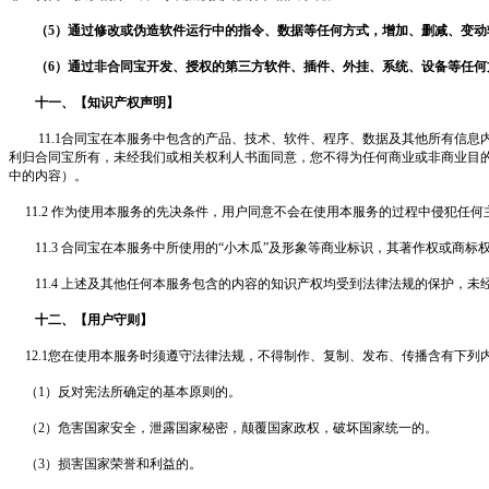
（
5）通过修改或伪造软件运行中的指令、数据等任何方式，增加、
删减
、变动
（
6）通过非
合同宝
开发、授权的第三方软件、插件、外挂、系统、设备等任何
十一、【知识产权声明】
11.1
合同宝
在本服务中包含的产品、技术、软件、程序、数据及其他所有信息
利归
合同宝
所有，未经我们或相关权利人书面同意，您不得为任何商业或非商业目
中的内容）。
11.2 作为使用本服务的先决条件，用户同意不会在使用本服务的过程中侵犯
11.3 合同宝在本服务中所使用的“小木瓜”及形象等商业标识，其著作权或商标
11.4 上述及其他任何本服务包含的内容的知识产权均受到法律法规的保护，
十二、【用户守则】
12.1您在使用本服务时须遵守法律法规，不得制作、复制、发布、传播含有下
（
1）反对宪法所确定的基本原则的。
（
2）危害国家安全，泄露国家秘密，颠覆国家政权，破坏国家统一的。
（
3）损害国家荣誉和利益的。