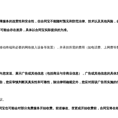
障服务的连贯性和安全性，但
合同宝
不能随时预见和防范法律、技术以及其他风险，
容可能会存在差异，具体以
合同宝
实际提供的为准。
、移动终端和必要的网络接入设备等装置），并承担所需的费用（如电话费、上网费等
向您发送、展示广告或其他信息（包括商业与非商业信息），广告或其他信息的具体
告，您应审慎判断其真实性和可靠性，除法律明确规定外，您应对因该广告而实施的
议。
同宝
也可能会对部分免费服务开始收费。前述修改、变更或开始收费前，
合同宝
将在