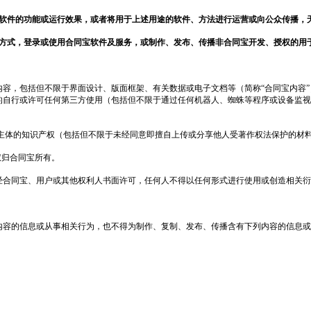
软件的功能或运行效果，或者将用于上述用途的软件、方法进行运营或向公众传播，
方式，登录或使用
合同宝
软件及服务，或制作、发布、传播非
合同宝
开发、授权的用
内容，包括但不
限于
界面设计、版面框架、有关数据或电子文档等（简称
“
合同宝
内容
的自行或许可任何第三方使用（包括但不限于通过任何机器人、蜘蛛等程序或设备监视
任何主体的知识产权（包括但不限于未经同意即擅自上传或分享他人受著作权法保护的材
权归合同宝所有。
未经合同宝、用户或其他权利人书面许可，任何人不得以任何形式进行使用或创造相关
列内容的信息或从事相关行为，也不得为制作、复制、发布、传播含有下列内容的信息