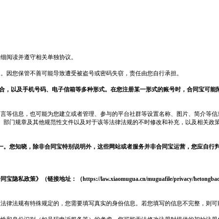
仔细阅读并遵守相关单独协议。
出。因您保管不善可能导致遭受被盗号或密码失窃，责任由您自行承担。
其组合，以及手机号码、电子信箱等多种形式。在您注册某一形式的账号时，
合同宝
可能
言等信息，也可能为您建立或者管理、参与的平台社群等设置名称、图片、简介等信
章、部门规章及其他规范性文件以及对于该等法律法规的不时修改和补充，以及相关政
一。您知晓，除非
合同宝
特别说明外，这些网站或者服务并非
合同宝
运营，您应自行
合同宝
隐私政策》（链接地址：（
https://law.xiaomugua.cn/muguafile/pri
家法律法规有特殊规定的，您需要填写真实的身份信息。若您填写的信息不完整，则可