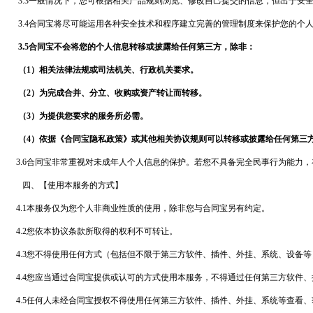
3.3一般情况下，您可根据相关产品规则浏览、修改自己提交的信息，但出于安
3.4
合同宝
将尽可能运用各种安全技术和程序建立完善的管理制度来保护您的个
3.5
合同宝
不会将您的个人信息转移或披露给任何第三方，除非：
（1）相关法律法规或司法机关、行政机关要求。
（2）为完成合并、分立、收购或资产转让而转移。
（3）为提供您要求的服务所必需。
（4）依据《
合同宝
隐私政策》或其他相关协议规则可以转移或披露给任何第三
3.6
合同宝
非常重视对未成年人个人信息的保护。若您不具备完全民事行为能力，
四、【使用本服务的方式】
4.1本服务仅为您个人非商业性质的使用，除非您与
合同宝
另有约定。
4.2您依本协议条款所取得的权利不可转让。
4.3您不得使用任何方式（包括但不限于第三方软件、插件、外挂、系统、设备
4.4您应当通过
合同宝
提供或认可的方式使用本服务，不得通过任何第三方软件、
4.5任何人未经
合同宝
授权不得使用任何第三方软件、插件、外挂、系统等查看、