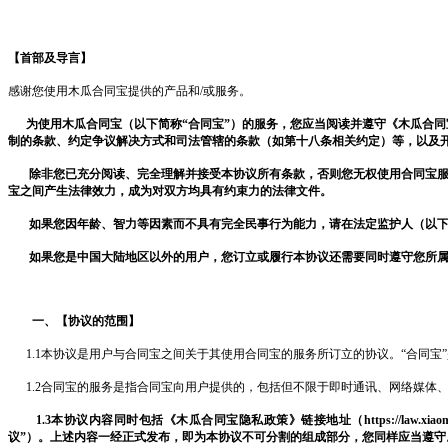
【首部及导言】
感谢您使用
木瓜
合同宝
提供的产品和
/或服务。
为使用
木瓜
合同宝（
以下简称
“合同宝”
）
的服务，您应当阅读并遵守《
木瓜
合同
制的条款、约定争议解决方式和司法管辖的条款（如第十八条相关约定）等，以及
除非您已充分阅读、完全理解并接受本协议所有条款，否则您无权使用
合同宝
宝
之间产生法律效力，成为对双方均具有约束力的法律文件。
如果您因年龄、智力等因素而不具有完全民事行为能力，请在法定监护人（以下简
如果您是中国大陆地区以外的用户，您订立或履行本协议还需要同时遵守您所属
一、【协议的范围】
1.1本协议是用户与
合同宝
之间关于其使用
合同宝
的服务所订立的协议。
“
合同宝
1.2
合同宝
的服务是指
合同宝
向用户提供的，包括但不限于即时通讯、网络媒体
1.3本协议内容同时包括《
木瓜
合同宝
隐私政策》
链接地址
（
https://law.xi
议”）。上述内容一经正式发布，即为本协议不可分割的组成部分，您同样应当遵