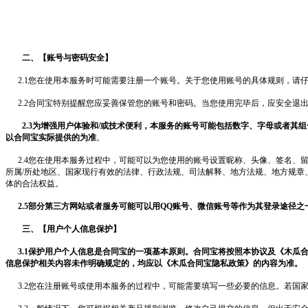
二、【账号与密码安全】
2.1您在使用本服务时可能需要注册一个账号。关于您使用账号的具体规则，请
2.2
合同宝
特别提醒您应妥善保管您的账号和密码。当您使用完毕后，应安全退
2.3为增强用户体验和/或技术便利，本服务的账号可能包括数字、字母或者
以
合同宝
实际提供的为准
。
2.4您在使用本服务过程中，可能可以为您使用的账号设置昵称、头像、签名、留
所属/所处地区、国家现行有效的法律、行政法规、司法解释、地方法规、地方规
体的合法权益。
2.5部分第三方网站或者服务可能可以用QQ账号、微信账号等作为其登录途径之
三、【用户个人信息保护】
3.1保护用户个人信息是
合同宝
的一项基本原则。
合同宝
将按照本协议及《
木瓜
信息保护相关内容未作明确规定的，均应以《
木瓜
合同宝
隐私政策》的内容为准。
3.2您在注册账号或使用本服务的过程中，可能需要填写一些必要的信息。若国