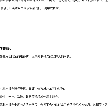
全性和身份识别（如号码申诉服务等）的考虑，您可能无法修改注册时提供的初始注册
人信息，以免遭受未经授权的访问、使用或披露。
方的情形。
在使用
合同宝
的服务前，应事先取得您的监护人的同意。
等）对本服务进行干扰、破坏、修改或施加其他影响。
插件、外挂、系统、设备等登录或使用本服务。
获取本服务中所包含的
合同宝
、
合同宝
合作伙伴或用户的任何相关信息、数据等内容