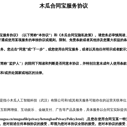
木瓜
合同宝
服务协议
宝
服务协议》（以下简称
“本协议”）和《
木瓜
合同宝
隐私政策》。请您务必审慎阅读
开通或使用某项服务的单独协议或规则。限制、免责条款或者其他涉及您重大权益的条
服务。您点击
“同意”或“下一步”，或您使用
合同宝
服务，或者以其他任何明示或者默示
称"监护人"）的陪同下阅读和判断是否同意本协议，并特别注意未成年人使用条款
和/或所处国家或地区的法律。
”是指
小木瓜
人工智能科技（武汉）有限公司和
/或其相关服务可能存在的运营关联单位
、互联网增值、互动娱乐
、金融支付、广告等产品及服务，具体服务以
合同宝
实际提供
aomugua.cn/muguafile/privacy/hetongbaoPrivacyPolicy.html）,且您在使用
合同宝
某一特
守。您对前述任何单独协议的接受，即视为您对本协议全部的接受。您对本协议的接受