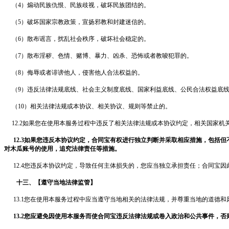
（
4）煽动民族仇恨、民族歧视，破坏民族团结的。
（
5）破坏国家宗教政策，宣扬邪教和封建迷信的。
（
6）散布谣言，扰乱社会秩序，破坏社会稳定的。
（
7）散布淫秽、色情、赌博、暴力、凶杀、恐怖或者教唆犯罪的。
（
8）侮辱或者诽谤他人，侵害他人合法权益的。
（
9）违反法律法规底线、社会主义制度底线、国家利益底线、公民合法权益底线
（
10）相关法律法规或本协议、相关协议、规则等禁止的。
12.2如果您在使用本服务过程中违反了相关法律法规或本协议约定，相关国家
12.3如果您违反本协议约定，
合同宝
有权进行独立判断并采取相应措施，包括但
对木瓜账号的使用，追究法律责任等措施。
12.4您违反本协议约定，导致任何主体损失的，您应当独立承担责任；
合同宝
因
十三、【遵守当地法律监管】
13.1您在使用本服务过程中应当遵守当地相关的法律法规，并尊重当地的道德和
13.2您应避免因使用本服务而使
合同宝
违反法律法规或卷入政治和公共事件，否