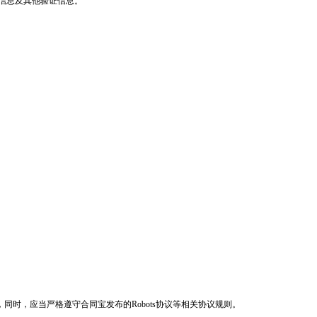
信息及其他验证信息。
，同时，应当严格遵守
合同宝
发布的
Robots协议等相关协议规则。