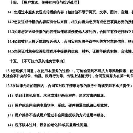
十四、【用户发送、传播的内容与投诉处理】
14.1您通过本服务发送或传播的内容（包括但不限于网页、文字、图片、音频、
14.2您发送或传播的内容应有合法来源，相关内容为您所有或您已获得必要的授
14.3如果您发送或传播的内容违法违规或侵犯他人权利的，
合同宝
有权进行独立
14.4如您被他人投诉或您投诉他人，
合同宝
有权将争议中相关方的主体信息、联
14.5您保证对您在投诉处理程序中提供的信息、材料、证据等的真实性、合法性
十五、【不可抗力及其他免责事由】
15.1您理解并同意，在使用本服务的过程中，可能会遇到不可抗力等风险因素，
及社会事件如战争、动乱、政府行为等。出现上述情况时，
合同宝
将努力在第一时
15.2在法律允许的范围内，
合同宝
对以下情形导致的服务中断或受阻不承担责任
（1）受到计算机病毒、木马或其他恶意程序、黑客攻击的破坏。
（2）用户或
合同宝
的电脑软件、系统、硬件和通信线路出现故障。
（3）用户操作不当或用户通过非
合同宝
授权的方式使用本服务。
（4）程序版本过时、设备的老化和/或其兼容性问题。