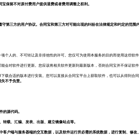
同宝
保留不对原付费用户提供退费或者费用调整之权利。
遵守第三方的用户协议。
合同宝
和第三方对可能出现的纠纷在法律规定和约定的范围
一项个人的、不可转让及非排他性的许可。您仅可为使用本服务的目的而使用这些软件
可能会对软件进行更新。您应该将相关软件更新到最新版本，否则
合同宝
并不保证软件
择下载合适的版本进行安装。您可以直接从
合同宝
平台上获取软件，也可以从得到
合同
损失不予负责。
件的源代码。
、转载、汇编、发表、出版、建立镜像站点等。
程中客户端与服务器端的交互数据，以及软件运行所必需的系统数据，进行复制、修改