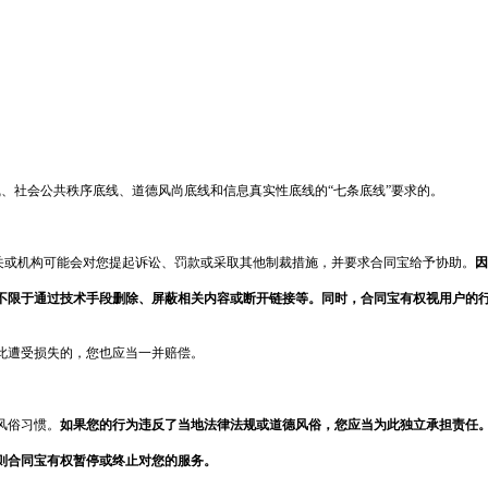
、社会公共秩序底线、道德风尚底线和信息真实性底线的“七条底线”要求的。
机关或机构可能会对您提起诉讼、罚款或采取其他制裁措施，并要求
合同宝
给予协助。
因
不限于通过技术手段删除、屏蔽相关内容或断开链接等。同时，
合同宝
有权视用户的
此遭受损失的，您也应当一并赔偿。
风俗习惯。
如果您的行为违反了当地法律法规或道德风俗，您应当为此独立承担责任
则
合同宝
有权暂停或终止对您的服务。